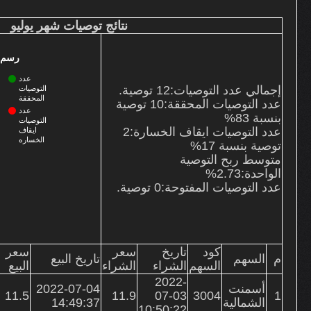
نتائج التوصيات
نتائج توصيات شهر يوليو
من نحن
خدماتنا
رسم ب
الأسعار وطرق السداد
عدد
اتصل بنا
إجمالي عدد التوصيات:12 توصية.
التوصيات
المحققة
عدد التوصيات المحققة:
10
توصية
الشكاوى
عدد
بنسبة 83%
التوصيات
عدد التوصيات ايقاف الخسارة:
2
ايقاف
الخساره
توصية بنسبة 17%
متوسط ربح التوصية
الواحدة:2.73%
عدد التوصيات المفتوحة:
0
توصية.
كود
تاريخ
سعر
سعر
م
السهم
تاريخ البيع
السهم
الشراء
الشراء
البيع
2022-
أسمنت
2022-07-04
11.5
11.9
07-03
3004
1
الشمالية
14:49:37
10:50:22