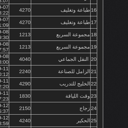
8:07
9-07
16
طباعة وتغليف
4270
8:22
9-07
17
طباعة وتغليف
4270
1:09
9-08
18
مجموعة السريع
1213
9:30
9-08
19
مجموعة السريع
1213
7:57
9-08
20
النقل الجماعي
4040
8:00
9-11
21
الزامل للصناعة
2240
0:12
9-11
22
الخليج للتدريب
4290
2:20
9-11
23
وقت اللياقة
1830
7:23
9-12
24
زجاج
2150
5:37
9-12
25
الحكير
4240
8:59