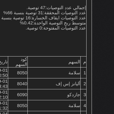
إجمالي عدد التوصيات:47 توصية.
عدد التوصيات المحققة:
31
توصية بنسبة 66%
عدد التوصيات ايقاف الخسارة:
16 توصية بنسبة 34%
متوسط ربح التوصية الواحدة:0.42%
عدد التوصيات المفتوحة:
0
توصية.
كود
م
السهم
تاري
السهم
9-01
1
سلامة
8050
0:50
9-01
2
أليانز إس إف
8040
4:43
9-01
3
جازدكو
6090
2:10
9-01
4
سلامة
8050
1:32
9-04