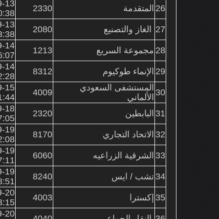
9-13
26
المتقدمة
2330
0:38
9-13
27
الغاز والتصنيع
2080
3:38
9-14
28
مجموعة السريع
1213
6:07
9-14
29
الإنماء طوكيوم
8312
2:28
المستشفى السعودي
9-15
4009
30
الألماني
1:44
9-18
31
البابطين
2320
7:05
9-19
32
الاتحاد التجاري
8170
2:08
9-19
33
الشرقية الزراعيه
6060
7:11
9-19
34
تشب / ايس
8240
8:51
9-20
35
إكسترا
4003
3:15
9-20
36
النقل الجماعي
4040