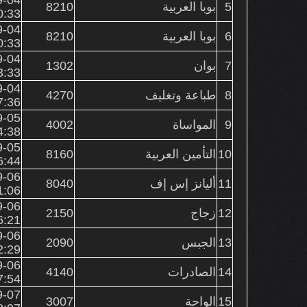
5
بوبا العربية
8210
0:33
9-04
6
بوبا العربية
8210
0:33
9-04
7
بوان
1302
3:33
9-04
8
طباعة وتغليف
4270
7:36
9-05
9
المواساة
4002
4:38
9-05
10
التأمين العربية
8160
6:44
9-06
11
أليانز إس إف
8040
1:06
9-06
12
زجاج
2150
6:21
9-06
13
الجبس
2090
2:29
9-06
14
الصادرات
4140
7:54
9-07
15
الواحة
3007