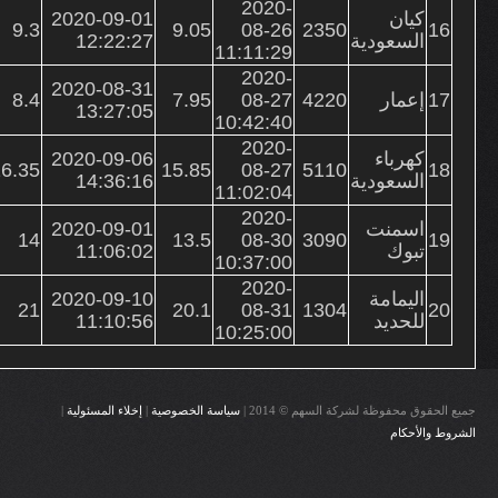
2020-
كيان
2020-09-01
9.3
9.05
08-26
2350
16
السعودية
12:22:27
11:11:29
2020-
2020-08-31
17
إعمار
4220
08-27
7.95
8.4
13:27:05
10:42:40
2020-
كهرباء
2020-09-06
6.35
15.85
08-27
5110
18
السعودية
14:36:16
11:02:04
2020-
اسمنت
2020-09-01
14
13.5
08-30
3090
19
تبوك
11:06:02
10:37:00
2020-
اليمامة
2020-09-10
21
20.1
08-31
1304
20
للحديد
11:10:56
10:25:00
جميع الحقوق محفوظة لشركة السهم © 2014 |
سياسة الخصوصية
|
إخلاء المسئولية
|
الشروط والأحكام