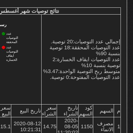
نتائج التوصيات
نتائج توصيات شهر أغسطس
من نحن
خدماتنا
رسم 
الأسعار وطرق السداد
عدد
اتصل بنا
التوصيات
إجمالي عدد التوصيات:20 توصية.
المحققة
الشكاوى
عدد التوصيات المحققة:
18
توصية
عدد
التوصيات
بنسبة 90%
ايقاف
عدد التوصيات ايقاف الخسارة:
2
الخساره
توصية بنسبة 10%
متوسط ربح التوصية الواحدة:3.47%
عدد التوصيات المفتوحة:
0
توصية.
كود
تاريخ
سعر
سعر
م
السهم
تاريخ البيع
السهم
الشراء
الشراء
البيع
2020-
مصرف
2020-08-12
15.1
14.75
08-05
1150
1
الانماء
10:21:31
11:20:02