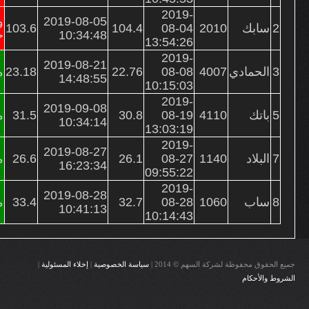
2019-
2019-08-05
و
2
سابك
2010
08-04
104.4
103.6
10:34:48
خ
13:54:26
2019-
2019-08-21
3
الحمادي
4007
08-08
22.76
23.18
م
14:48:55
10:15:03
2019-
2019-09-08
5
باتك
4110
08-19
30.8
31.5
م
10:34:14
13:03:19
2019-
2019-08-27
7
البلاد
1140
08-27
26.1
26.6
م
16:23:34
09:55:22
2019-
2019-08-28
8
ساب
1060
08-28
32.7
33.4
م
10:41:13
10:14:43
جميع الحقوق محفوظة لشركة السهم © 2014 |
سياسة الخصوصية
|
إخلاء المسئولية
|
الشروط والأحكام