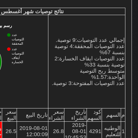
نتائج التوصيات
نتائج توصيات شهر أغسطس
من نحن
خدماتنا
رسم بيا
الأسعار وطرق السداد
عدد
اتصل بنا
إجمالي عدد التوصيات:9 توصية.
التوصيات
المحققة
عدد التوصيات المحققة:
4
توصية
الشكاوى
عدد
بنسبة 67%
التوصيات
عدد التوصيات ايقاف الخسارة:
2
ايقاف
الخساره
توصية بنسبة 33%
متوسط ربح التوصية
الواحدة:1.57%
عدد التوصيات المفتوحة:
3
توصية.
كود
تاريخ
سعر
سعر
ح
م
السهم
تاريخ البيع
السهم
الشراء
الشراء
البيع
ا
2019-
الوطنيه
2019-08-01
و
26.5
26.8
08-01
4291
1
للتعليم
12:00:09
خ
10:45:53