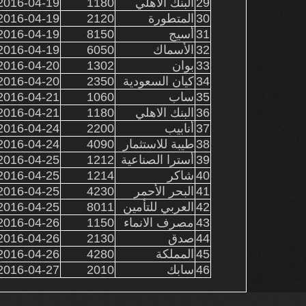
29
البنك الاهلي
1180
016-04-19 10:04:41
30
المتطورة
2120
016-04-19 10:54:58
31
أسيج
8150
016-04-19 11:50:23
32
الأسماك
6050
016-04-19 12:02:22
33
بوان
1302
016-04-20 10:12:57
34
كيان السعودية
2350
016-04-20 10:25:25
35
ساب
1060
016-04-21 11:15:03
36
البنك الاهلي
1180
016-04-21 11:18:28
37
أنابيب
2200
016-04-24 10:46:05
38
طيبة للاستثمار
4090
016-04-24 12:16:28
39
أسترا الصناعية
1212
016-04-25 10:27:41
40
شاكر
1214
016-04-25 14:13:12
41
البحر الأحمر
4230
016-04-25 14:21:08
42
العربي للتأمين
8011
016-04-25 14:29:46
43
مصرف الانماء
1150
016-04-26 11:37:07
44
صدق
2130
016-04-26 11:49:57
45
المملكة
4280
016-04-26 14:00:53
46
سابك
2010
016-04-27 10:37:18