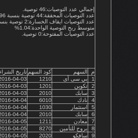
إجمالي عدد التوصيات:46 توصية.
عدد التوصيات المحققة:
44
توصية بنسبة 96%
عدد التوصيات ايقاف الخسارة:
2 توصية بنسبة 4%
متوسط ربح التوصية الواحدة:1.04%
عدد التوصيات المفتوحة:
0
توصية.
م
السهم
كود السهم
تاريخ الشراء
1
بي سى آى
1210
016-04-03 11:08:25
2
تكوين
1201
016-04-03 11:35:29
3
سابك
2010
016-04-03 11:57:53
4
نادك
6010
016-04-04 11:10:18
5
استثمار
1030
016-04-04 11:34:35
6
سابك
2010
016-04-04 11:48:09
7
معادن
1211
016-04-05 10:40:07
8
بروج للتأمين
8270
016-04-05 10:57:02
9
سافكو
2020
016-04-05 12:38:18