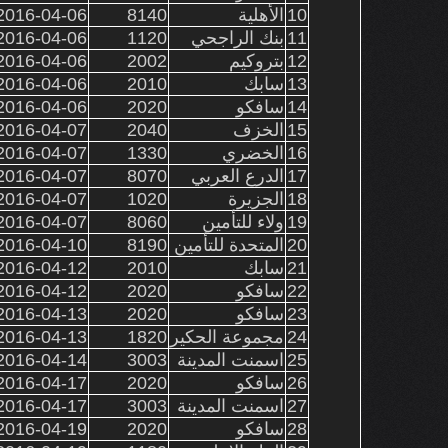
10
الأهلية
8140
016-04-06 10:40:40
11
بنك الراجحي
1120
016-04-06 10:44:20
12
بتروكيم
2002
016-04-06 11:11:39
13
سابك
2010
016-04-06 11:43:30
14
سافكو
2020
016-04-06 11:50:04
15
الخزف
2040
016-04-07 10:03:11
16
الخضري
1330
016-04-07 10:12:29
17
الدرع العربي
8070
016-04-07 12:18:00
18
الجزيرة
1020
016-04-07 12:22:28
19
ولاء للتأمين
8060
016-04-07 12:26:02
20
المتحدة للتأمين
8190
016-04-10 10:26:16
21
سابك
2010
016-04-12 10:14:48
22
سافكو
2020
016-04-12 10:26:55
23
سافكو
2020
016-04-13 10:00:17
24
مجموعة الحكير
1820
016-04-13 10:24:36
25
اسمنت المدينة
3003
016-04-14 11:24:40
26
سافكو
2020
016-04-17 10:06:24
27
اسمنت المدينة
3003
016-04-17 10:11:34
28
سافكو
2020
016-04-19 10:00:29